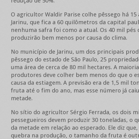
redução de 50%.
O agricultor Waldir Parise colhe pêssego há 15
Jarinu, que fica a 60 quilômetros da capital pau
nenhuma safra foi como a atual. Os 40 mil pés 
produzirão bem menos por causa do clima.
No município de Jarinu, um dos principais pro
pêssego do estado de São Paulo, 25 proprieda
uma área de cerca de 80 mil hectares. A maiori
produtores deve colher bem menos do que o e
causa da estiagem. A previsão era de 1,5 mil to
fruta até o fim do ano, mas esse número já caiu
metade.
No sítio do agricultor Sérgio Ferrada, os dois mi
pessegueiros devem produzir 30 toneladas, o 
da metade em relação ao esperado. Ele diz que,
quebra na produção, o tamanho da fruta é ou